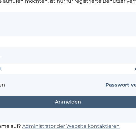
ie aufrufen möchten, ist nur für registrierte Benutzer ver
*
en
Passwort v
leme auf?
Administrator der Website kontaktieren