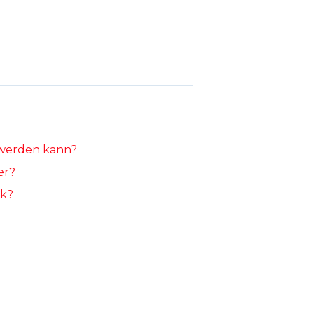
 werden kann?
er?
ck?