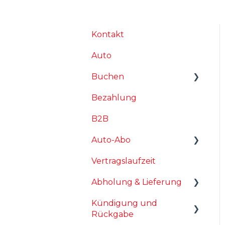
Kontakt
Auto
Buchen
Bezahlung
Buchungsvoraussetzu
ngen
B2B
Die Buchung
Auto-Abo
Nach der
Vertragslaufzeit
Kilometerpakete
Buchungsanfrage
Abholung & Lieferung
Sonstiges
Vertrag
Kündigung und
Fahrzeugübergabe
Rückgabe
Lieferung