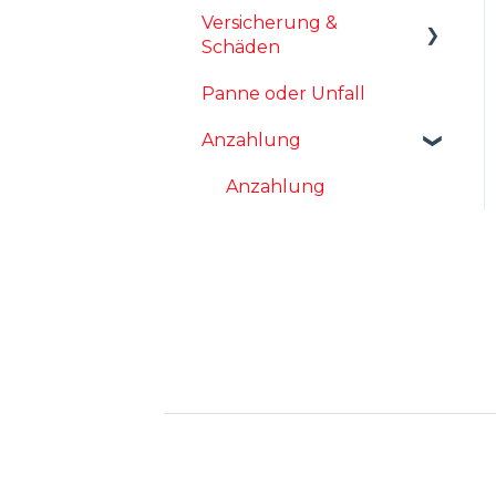
Versicherung &
Kündigung
Schäden
Fahrzeugrückgabe
Panne oder Unfall
Selbstbeteiligung
Widerruf
Anzahlung
Zweitfahrer
Schadensfreiheitsklasse
Anzahlung
Fahrzeughalter
Schäden
Ausland